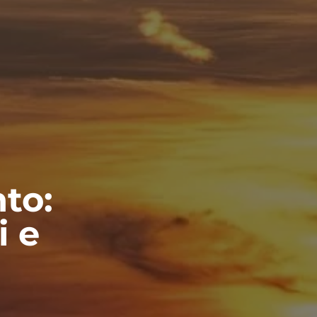
to:
i e