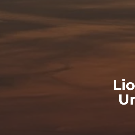
Li
Un