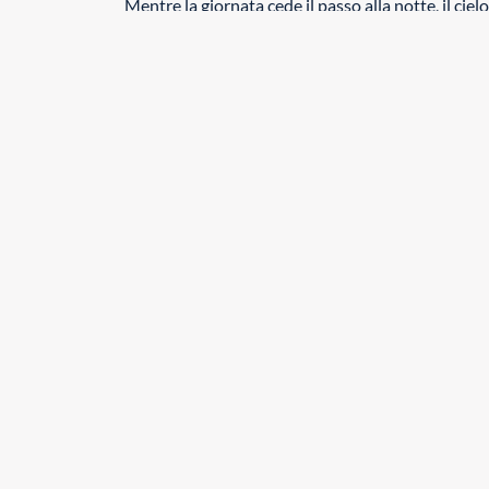
Mentre la giornata cede il passo alla notte, il cie
suggestivo. Il silenzio interrotto solo dal suono l
creare un'atmosfera di pace e contemplazione.
In questo momento magico, il tour in kayak a Lio P
impresso nella memoria, regalando un'esperienza 
veneziana.
scopri le esperienze
Contattaci o