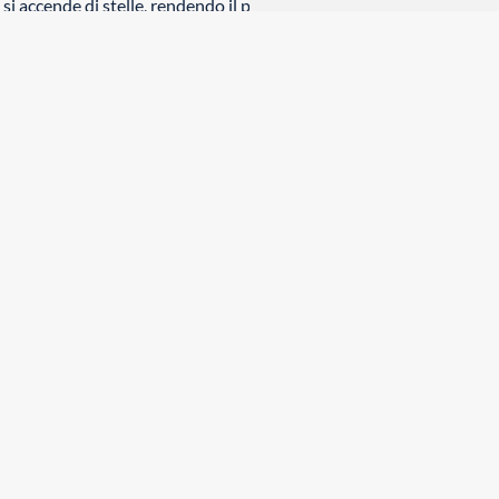
lo si accende di stelle, rendendo il panorama ancora più
eggero delle onde contro la chiglia del kayak contribuisce a
iccolo e le Saline diventa un viaggio sensoriale che rimarrà
indimenticabile al ritmo lento del tramonto nella laguna
ra!