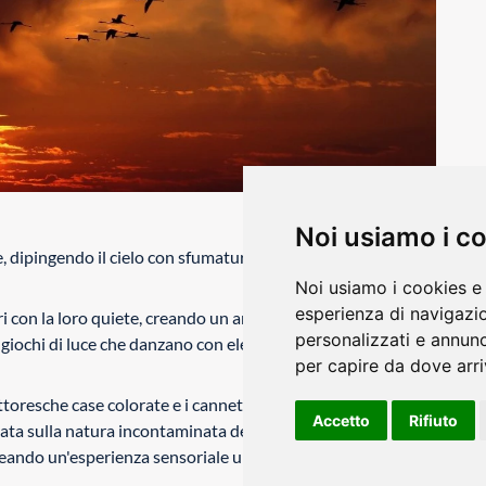
Noi usiamo i c
 dipingendo il cielo con sfumature di arancio e rosa,
Noi usiamo i cookies e 
esperienza di navigazio
i con la loro quiete, creando un ambiente intimo e
personalizzati e annunci
ea giochi di luce che danzano con eleganza, avvolgendo ogni
per capire da dove arriv
pittoresche case colorate e i canneti che si muovono
Accetto
Rifiuto
iata sulla natura incontaminata della zona. Il profumo
creando un'esperienza sensoriale unica.